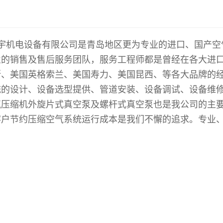
宇机电设备有限公司是青岛地区更为专业的进口、国产空
业的销售及售后服务团队，服务工程师都是曾经在各大进
斯、美国英格索兰、美国寿力、美国昆西、等各大品牌的
统的设计、设备选型提供、管道安装、设备调试、设备维
气压缩机外旋片式真空泵及螺杆式真空泵也是我公司的主
客户节约压缩空气系统运行成本是我们不懈的追求。专业