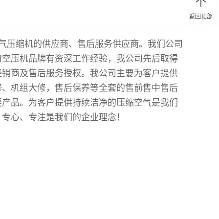
返回顶部
气压缩机的供应商、售后服务供应商。我们公司
口空压机品牌有资深工作经验，我公司先后取得
经销商及售后服务授权。我公司主要为客户提供
修、机组大修，售后保养等全套的售前售中售后
要产品。为客户提供持续洁净的压缩空气是我们
、专心、专注是我们的企业理念！