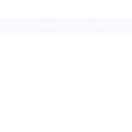
网站首页
关于我们