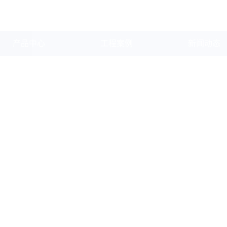
产品中心
工程案例
新闻动态