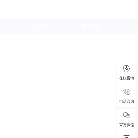
定制咨询热线
18653217801
在线留言
联系我们
在线咨询
电话咨询
官方微信